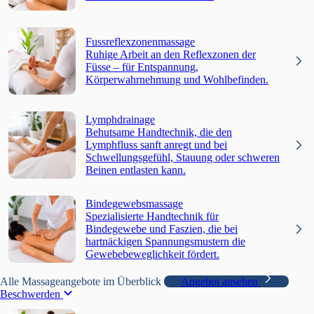
Fussreflexzonenmassage
Ruhige Arbeit an den Reflexzonen der
Füsse – für Entspannung,
Körperwahrnehmung und Wohlbefinden.
Lymphdrainage
Behutsame Handtechnik, die den
Lymphfluss sanft anregt und bei
Schwellungsgefühl, Stauung oder schweren
Beinen entlasten kann.
Bindegewebsmassage
Spezialisierte Handtechnik für
Bindegewebe und Faszien, die bei
hartnäckigen Spannungsmustern die
Gewebebeweglichkeit fördert.
Alle Massageangebote im Überblick
Angebot ansehen
Beschwerden