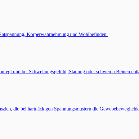
ür Entspannung, Körperwahrnehmung und Wohlbefinden.
anregt und bei Schwellungsgefühl, Stauung oder schweren Beinen entl
szien, die bei hartnäckigen Spannungsmustern die Gewebebeweglichkei